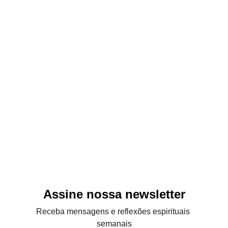
YOUTUBE 
ASSISTA MINISTRAÇÕES  E SEJA 
EDIFICADO 
ASSISTA
Assine nossa newsletter
Receba mensagens e reflexões espirituais 
semanais